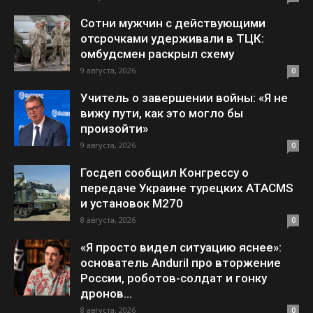
Сотни мужчин с действующими
отсрочками удерживали в ТЦК:
омбудсмен раскрыл схему
9 августа, 2026
0
Учитель о завершении войны: «Я не
вижу пути, как это могло бы
произойти»
9 августа, 2026
0
Госдеп сообщил Конгрессу о
передаче Украине турецких ATACMS
и установок M270
8 августа, 2026
0
«Я просто видел ситуацию яснее»:
основатель Anduril про вторжение
России, роботов-солдат и гонку
дронов...
8 августа, 2026
0