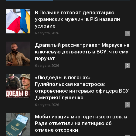
В Польше готовят депортацию
украинских мужчин: в PiS назвали
условие
6 августа, 2026
0
Драпатый рассматривает Маркуса на
ключевую должность в ВСУ: что ему
поручат
6 августа, 2026
0
«Людоеды в погонах».
Гуляйпольская катастрофа:
откровенное интервью офицера ВСУ
Дмитрия Глущенко
6 августа, 2026
0
Мобилизация многодетных отцов: в
Раде ответили на петицию об
отмене отсрочки