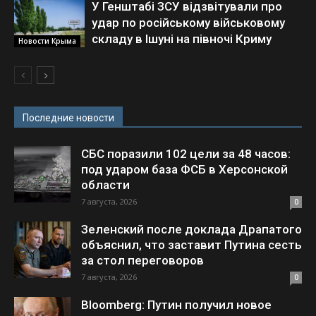
У Генштабі ЗСУ відзвітували про
удар по російському військовому
складу в Ішуні на півночі Криму
Новости Крыма
Последние новости
СБС поразили 102 цели за 48 часов:
под ударом база ФСБ в Херсонской
области
7 августа, 2026
0
Зеленский после доклада Драпатого
объяснил, что заставит Путина сесть
за стол переговоров
7 августа, 2026
0
Bloomberg: Путин получил новое