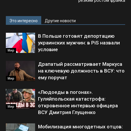
резким ростом франка
Это интересно
Другие новости
В Польше готовят депортацию
украинских мужчин: в PiS назвали
условие
Мир
Драпатый рассматривает Маркуса
на ключевую должность в ВСУ: что
ему поручат
Мир
«Людоеды в погонах».
Гуляйпольская катастрофа:
откровенное интервью офицера
Мир
ВСУ Дмитрия Глущенко
Мобилизация многодетных отцов: