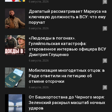
6 августа, 2026
0
Драпатый рассматривает Маркуса на
ключевую должность в ВСУ: что ему
поручат
6 августа, 2026
0
«Людоеды в погонах».
Гуляйпольская катастрофа:
откровенное интервью офицера ВСУ
Дмитрия Глущенко
6 августа, 2026
0
Мобилизация многодетных отцов: в
Раде ответили на петицию об
отмене отсрочки
6 августа, 2026
0
От Башкортостана до Черного моря:
Зеленский раскрыл масштаб ночных
ударов