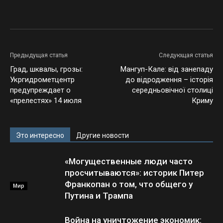
Facebook
Twitter
VK
Предыдущая статья
Следующая статья
Град, шквалы, грозы:
Мангуп-Кале: від занепаду
Укргидрометцентр
до відродження – історія
предупреждает о
середньовічної столиці
«прелестях» 14 июля
Криму
Это интересно
Другие новости
«Могущественные люди часто
просчитываются»: историк Питер
Франкопан о том, что общего у
Мир
Путина и Трампа
Война на уничтожение экономик: