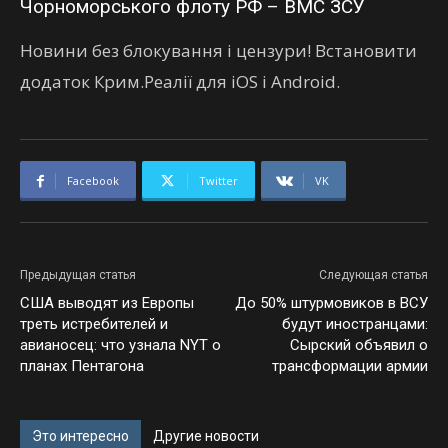
Чорноморського флоту РФ – ВМС ЗСУ
Новини без блокування і цензури! Встановити
додаток Крим.Реалії для iOS і Android.
Facebook
Twitter
VK
Предыдущая статья
Следующая статья
США выводят из Европы
До 50% штурмовиков в ВСУ
треть истребителей и
будут иностранцами:
авианосец: что узнала NYT о
Сырский объявил о
планах Пентагона
трансформации армии
Это интересно
Другие новости