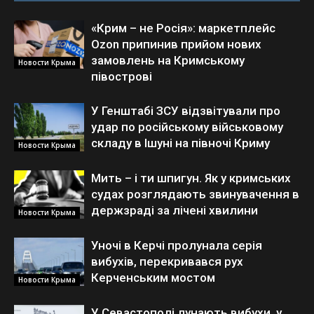
«Крим – не Росія»: маркетплейс
Ozon припинив прийом нових
замовлень на Кримському
Новости Крыма
півострові
У Генштабі ЗСУ відзвітували про
удар по російському військовому
складу в Ішуні на півночі Криму
Новости Крыма
Мить – і ти шпигун. Як у кримських
судах розглядають звинувачення в
держзраді за лічені хвилини
Новости Крыма
Уночі в Керчі пролунала серія
вибухів, перекривався рух
Керченським мостом
Новости Крыма
У Севастополі лунають вибухи, у