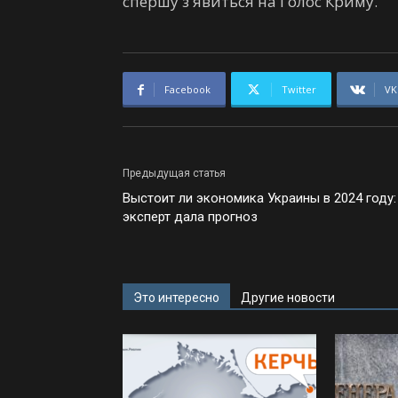
спершу з'явиться на Голос Криму.
Facebook
Twitter
VK
Предыдущая статья
Выстоит ли экономика Украины в 2024 году:
эксперт дала прогноз
Это интересно
Другие новости