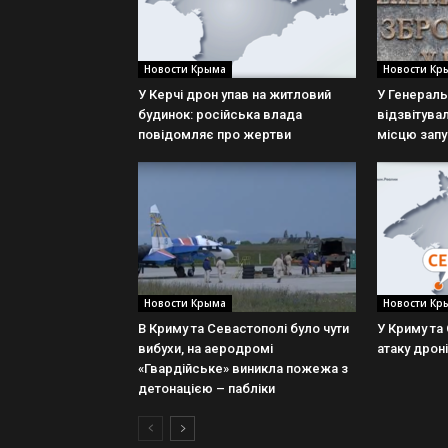
Новости Крыма
Новости Кр
У Керчі дрон упав на житловий
У Генераль
будинок: російська влада
відзвітува
повідомляє про жертви
місцю запу
Новости Крыма
Новости Кр
В Криму та Севастополі було чути
У Криму та
вибухи, на аеродромі
атаку дроні
«Гвардійське» виникла пожежа з
детонацією – пабліки