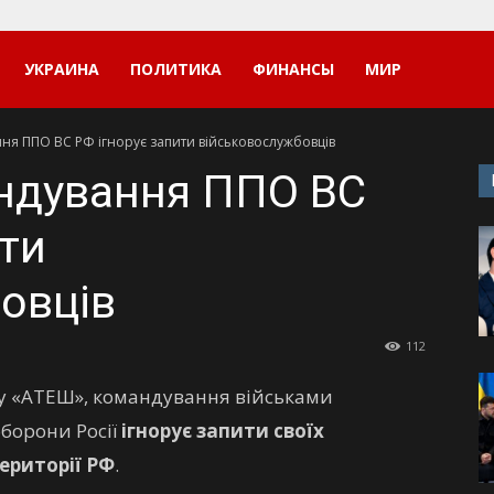
УКРАИНА
ПОЛИТИКА
ФИНАНСЫ
МИР
ня ППО ВС РФ ігнорує запити військовослужбовців
ндування ППО ВС
ити
овців
112
ху «АТЕШ», командування військами
оборони Росії
ігнорує запити своїх
ериторії РФ
.