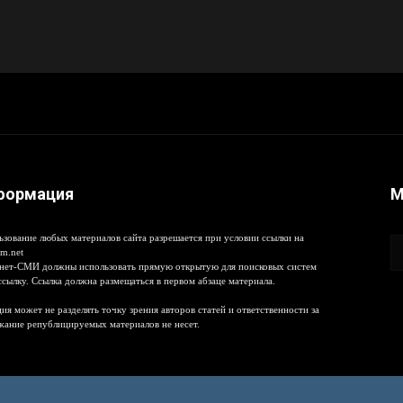
формация
М
ьзование любых материалов сайта разрешается при условии ссылки на
m.net
нет-СМИ должны использовать прямую открытую для поисковых систем
ссылку. Ссылка должна размещаться в первом абзаце материала.
ия может не разделять точку зрения авторов статей и ответственности за
жание републицируемых материалов не несет.