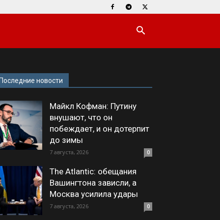
Последние новости
Майкл Кофман: Путину
внушают, что он
побеждает, и он дотерпит
до зимы
7 августа, 2026
0
The Atlantic: обещания
Вашингтона зависли, а
Москва усилила удары
7 августа, 2026
0