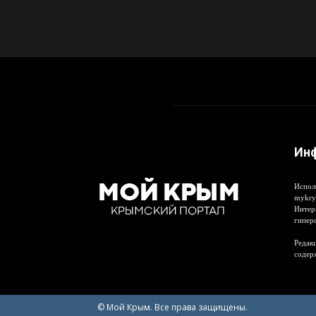
Ин
Испол
mykry
Интер
гипер
Редакц
содер
© Мой Крым. Все права защищены.