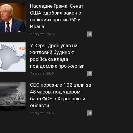
Наследие Грэма: Сенат
США одобрил закон о
санкциях против РФ и
Ирана
7 августа, 2026
0
У Керчі дрон упав на
житловий будинок:
російська влада
повідомляє про жертви
7 августа, 2026
0
СБС поразили 102 цели за
48 часов: под ударом
база ФСБ в Херсонской
области
7 августа, 2026
0