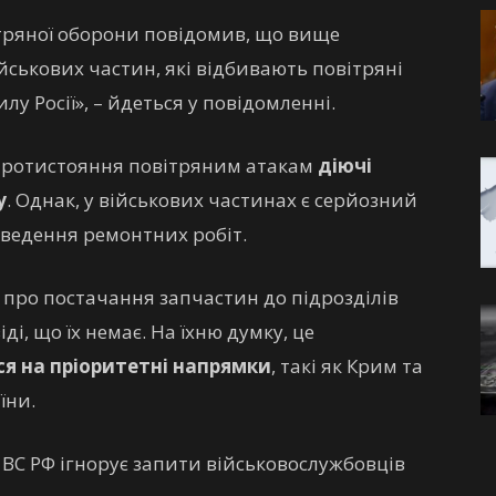
ітряної оборони повідомив, що вище
йськових частин, які відбивають повітряні
лу Росії», – йдеться у повідомленні.
 протистояння повітряним атакам
діючі
у
. Однак, у військових частинах є серйозний
оведення ремонтних робіт.
 про постачання запчастин до підрозділів
і, що їх немає. На їхню думку, це
ся на пріоритетні напрямки
, такі як Крим та
їни.
ВС РФ ігнорує запити військовослужбовців