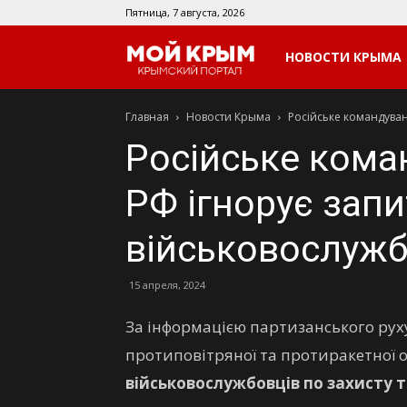
Пятница, 7 августа, 2026
Мой
НОВОСТИ КРЫМА
Главная
Новости Крыма
Російське командуван
Крым
Російське кома
РФ ігнорує зап
військовослужб
15 апреля, 2024
За інформацією партизанського ру
протиповітряної та протиракетної 
військовослужбовців по захисту т