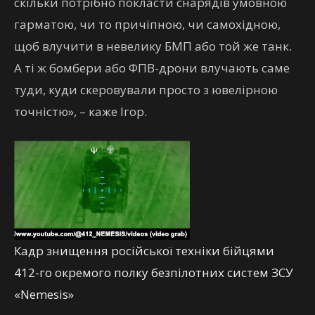
скільки потрібно покласти снарядів умовною
гарматою, чи то причіпною, чи самохідною,
щоб влучити в невелику БМП або той же танк.
А ті ж бомбери або ФПВ-дрони влучають саме
туди, куди скеровували просто з ювелірною
точністю», – каже Ігор.
Кадр знищення російської техніки бійцями
412-го окремого полку безпілотних систем ЗСУ
«Nemesis»