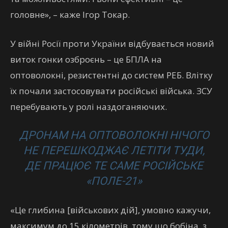
головне», – каже Ігор Токар.
У війні Росії проти України відбувається новий
виток гонки озброєнь – це БПЛА на
оптоволокні, резистентні до систем РЕБ. Влітку
їх почали застосовувати російські війська. ЗСУ
перебувають у ролі наздоганяючих.
ДРОНАМ НА ОПТОВОЛОКНІ НІЧОГО
НЕ ПЕРЕШКОДЖАЄ ЛЕТІТИ ТУДИ,
ДЕ ПРАЦЮЄ ТЕ САМЕ РОСІЙСЬКЕ
«ПОЛЕ-21»
«Це глибина [військових дій], умовно кажучи,
максимум до 15 кілометрів, тому що бобіна, з