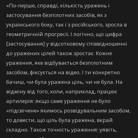
«По-перше, справді, кількість уражень і
застосування безпілотних засобів, як з
українського боку, так і з російського, зросла в
геометричній прогресії. І логічно, що цифра
[застосування] у відсотковому співвідношенні
до уражених цілей також зростає. Кожне
ураження, яке відбувається безпілотним
засобом, фіксується на відео. І ти конкретно
бачиш, чи була уражена ціль, чи не була. На
відміну від того, коли, наприклад, працює
артилерія: якщо саме ураження не було
«підсвічене» якимось розвідувальним засобом,
то довести, що ціль була уражена, вкрай
складно. Також точність ураження: уявіть,