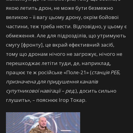
якою летить дрон, не може бути безмежно
великою – її вагу цьому дрону, окрім бойової
частини, теж треба нести. Відповідно, у цьому є
обмеження. Але для підрозділів, що утримують
смугу [фронту], це вкрай ефективний засіб,
тому що дронам нічого не загрожує, нічого не
перешкоджає летіти туди, де, наприклад,
працює те ж російське «Поле-21» (
станція РЕБ,
призначена для придушення каналів
супутникової навігації – ред.
), досить сильно
глушить», – пояснює Ігор Токар.