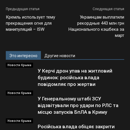
Предыдущая статья
Следующая статья
Кремль использует тему
Украинцам выплатили
прекращения огня для
рекордные 443 млн грн
манипуляций – ISW
Национального кэшбека за
март
Это интересно
Другие новости
Новости Крыма
У Керчі дрон упав на житловий
будинок: російська влада
повідомляє про жертви
Новости Крыма
У Генеральному штабі ЗСУ
відзвітували про удари по РЛС та
місцю запусків БпЛА в Криму
Новости Крыма
Російська влада обіцяє закрити