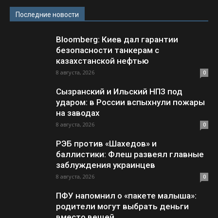
Последние новости
Bloomberg: Киев дал гарантии
безопасности танкерам с
казахстанской нефтью
8 августа, 2026
0
Сызранский и Ильский НПЗ под
ударом: в России вспыхнули пожары
на заводах
8 августа, 2026
0
РЭБ против «Шахедов» и
баллистики: Флеш развеял главные
заблуждения украинцев
8 августа, 2026
0
ПФУ напомнил о «пакете малыша»:
родители могут выбрать деньги
вместо вещей