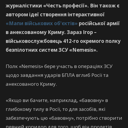
журналістики «Честь професії». Він також є
автором ідеї створення інтерактивної
«Мапи військових об'єктів»
російської армії
в анексованому Криму. Зараз Ігор –
військовослужбовець 412-го окремого полку
безпілотних систем ЗСУ «Nemesis».
Полк «Nemesis» бере участь в операціях ЗСУ
щодо завдання ударів БПЛА вглиб Росії та
анексованого Криму.
«Якщо ви бачите, наприклад, «бавовну» в
глибокому тилу в Росії, то для засобів, які
забезпечують цю «бавовну», потрібно створити
певний коридор для того, щоб він пролетів