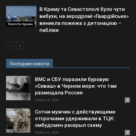
В Криму та Севастополі було чути
вибухи, на аеродромі «Гвардійське»
виникла пожежа з детонацією –
Новости Крыма
пабліки
Последние новости
ВМС и СБУ поразили буровую
«Сиваш» в Черном море: что там
размещала Россия
9 августа, 2026
0
Сотни мужчин с действующими
отсрочками удерживали в ТЦК:
омбудсмен раскрыл схему
9 августа, 2026
0