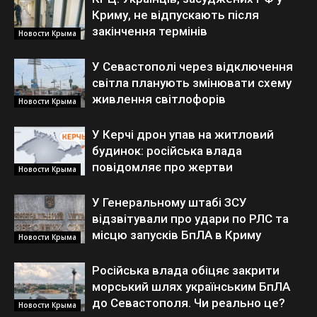
Криму, не відпускають після
закінчення термінів
Новости Крыма
У Севастополі через відключення
світла планують змінювати схему
живлення світлофорів
Новости Крыма
У Керчі дрон упав на житловий
будинок: російська влада
повідомляє про жертви
Новости Крыма
У Генеральному штабі ЗСУ
відзвітували про удари по РЛС та
місцю запусків БпЛА в Криму
Новости Крыма
Російська влада обіцяє закрити
морський шлях українським БпЛА
до Севастополя. Чи реально це?
Новости Крыма