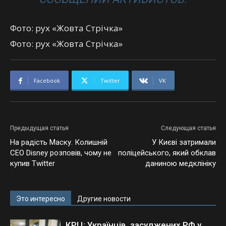
Фото: рух «Жовта Стрічка»
Фото: рух «Жовта Стрічка»
Facebook
Twitter
VK
Предыдущая статья
Следующая статья
На радість Маску. Колишній
У Києві затримали
CEO Disney розповів, чому не
поліцейського, який обклав
купив Twitter
даниною медклініку
Это интересно
Другие новости
КРЦ: Українців, засуджених РФ у