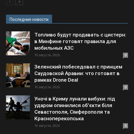
Последние новости
Топливо будут продавать с цистерн:
в Минфине готовят правила для
мобильных АЗС
10 августа, 2026
0
Зеленский побеседовал с принцем
Саудовской Аравии: что готовят в
рамках Drone Deal
10 августа, 2026
0
Уночі в Криму лунали вибухи: під
ударом опинилися об’єкти біля
Севастополя, Сімферополя та
Красноперекопська
10 августа, 2026
0