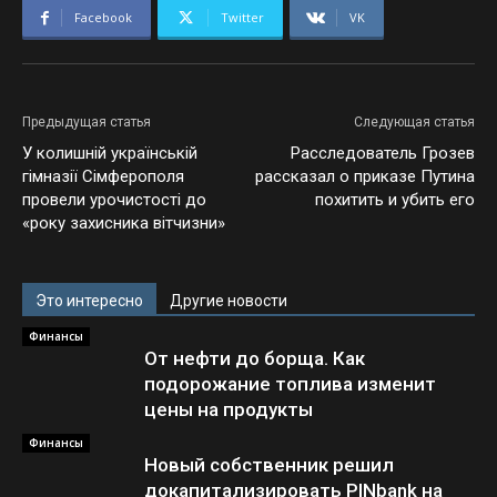
Facebook
Twitter
VK
Предыдущая статья
Следующая статья
У колишній українській
Расследователь Грозев
гімназії Сімферополя
рассказал о приказе Путина
провели урочистості до
похитить и убить его
«року захисника вітчизни»
Это интересно
Другие новости
Финансы
От нефти до борща. Как
подорожание топлива изменит
цены на продукты
Финансы
Новый собственник решил
докапитализировать PINbank на