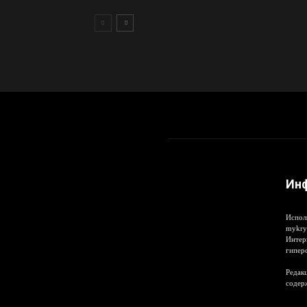
Ин
Испол
mykry
Интер
гипер
Редакц
содер