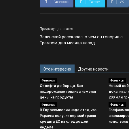
Facebook
Twitter
VK
Предыдущая статья
Зеленский рассказал, о чем он говорил с
Трампом два месяца назад
Это интересно
Другие новости
Финансы
Финансы
От нефти до борща. Как
Новый соб
подорожание топлива изменит
докапитали
цены на продукты
200 млн гр
Финансы
Финансы
В Еврокомиссии надеются, что
Госфинмон
Украина получит первый транш
анализиров
кредита ЕС на следующей
использов
неделе