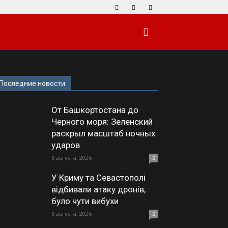
Последние новости
От Башкортостана до
Черного моря: Зеленский
раскрыл масштаб ночных
ударов
6 августа, 2026
0
У Криму та Севастополі
відбивали атаку дронів,
було чути вибухи
6 августа, 2026
0