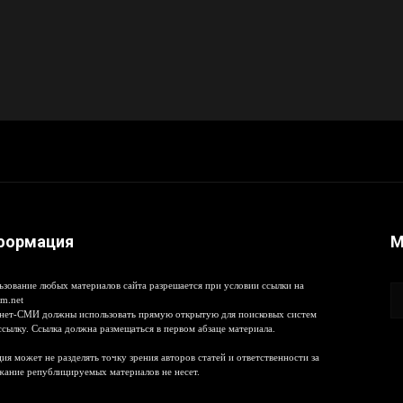
формация
М
ьзование любых материалов сайта разрешается при условии ссылки на
m.net
нет-СМИ должны использовать прямую открытую для поисковых систем
ссылку. Ссылка должна размещаться в первом абзаце материала.
ия может не разделять точку зрения авторов статей и ответственности за
жание републицируемых материалов не несет.