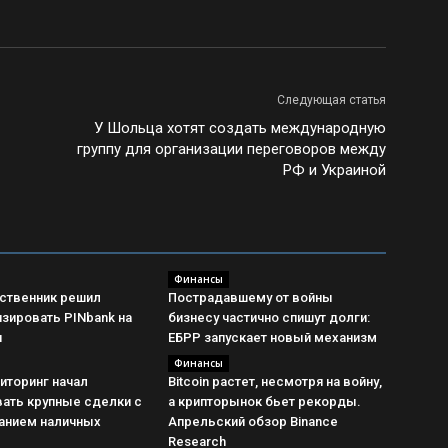
Следующая статья
У Шольца хотят создать международную
группу для организации переговоров между
РФ и Украиной
Финансы
ственник решил
Пострадавшему от войны
зировать PINbank на
бизнесу частично спишут долги:
н
ЕБРР запускает новый механизм
Финансы
иторинг начал
Bitcoin растет, несмотря на войну,
ать крупные сделки с
а крипторынок бьет рекорды.
анием наличных
Апрельский обзор Binance
Research